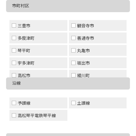
市町村区
三豊市
観音寺市
多度津町
善通寺市
琴平町
丸亀市
宇多津町
坂出市
高松市
綾川町
沿線
まんのう町
その他
予讃線
土讃線
高松琴平電鉄琴平線