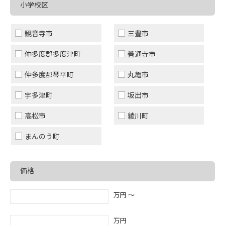
小学校区
観音寺市
三豊市
仲多度郡多度津町
善通寺市
仲多度郡琴平町
丸亀市
宇多津町
坂出市
高松市
綾川町
まんのう町
価格
万円 〜
万円