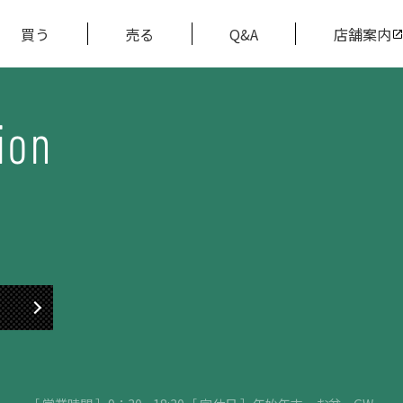
買う
売る
Q&A
店舗案内
ion