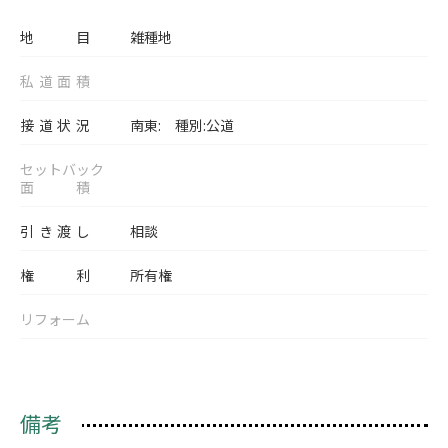
地目
雑種地
私道面積
接道状況
南東: 種別:公道
セットバック
面積
引き渡し
相談
権利
所有権
リフォーム
備考