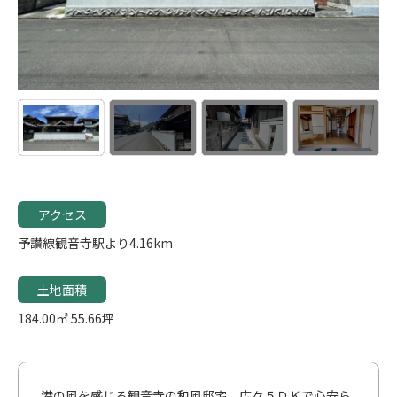
アクセス
予讃線観音寺駅より4.16km
土地面積
184.00㎡
55.66坪
港の風を感じる観音寺の和風邸宅。広々５ＤＫで心安ら