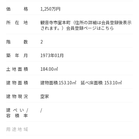
価格
1,250
万円
所在地
観音寺市室本町（住所の詳細は会員登録後表示
されます。）
会員登録ページはこちら
階数
2
築年月
1973年01月
土地面積
184.00㎡
建物面積
建物面積:153.10㎡ 延べ床面積: 153.10㎡
建物現況
空家
建ぺい/
/
容積率
用途地域