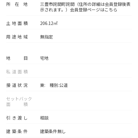
所在地
三豊市詫間町詫間（住所の詳細は会員登録後表
示されます。）
会員登録ページはこちら
土地面積
206.12㎡
用途地域
無指定
地目
宅地
私道面積
接道状況
東: 種別:公道
セットバック
面積
引き渡し
相談
建築条件
建築条件無し