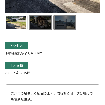
アクセス
予讃線詫間駅より4.56km
土地面積
206.12㎡
62.35坪
瀬戸内の風そよぐ須田の土地、海も散歩圏、道は細めで
も快適な生活。