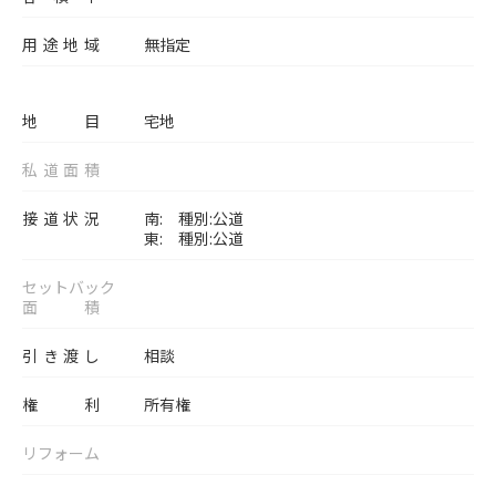
用途地域
無指定
地目
宅地
私道面積
接道状況
南: 種別:公道
東: 種別:公道
セットバック
面積
引き渡し
相談
権利
所有権
リフォーム