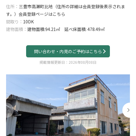
住所：
三豊市高瀬町比地（住所の詳細は会員登録後表示されま
す。）
会員登録ページはこちら
間取り：
10DK
建物面積：
建物面積:94.21㎡ 延べ床面積: 478.49㎡
問い合わせ・内見のご予約はこちら
掲載情報更新日：2026年08月08日