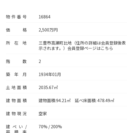
物件番号
16864
価格
2,500
万円
所在地
三豊市高瀬町比地（住所の詳細は会員登録後表
示されます。）
会員登録ページはこちら
階数
2
築年月
1934年01月
土地面積
2035.67㎡
建物面積
建物面積:94.21㎡ 延べ床面積: 478.49㎡
建物現況
空家
建ぺい/
70%
/
200%
容積率